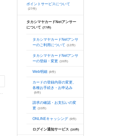
ポイントサービスについて
(27件)
タカシマヤカードNetアンサー
について
(77件)
タカシマヤカードNetアンサ
ーのご利用について
(12件)
タカシマヤカードNetアンサ
ーの登録・変更
(16件)
Web明細
(8件)
カードの登録内容の変更、
各種お手続き・お申込み
(6件)
請求の確認・お支払いの変
更
(10件)
ONLINEキャッシング
(9件)
ログイン通知サービス
(16件)