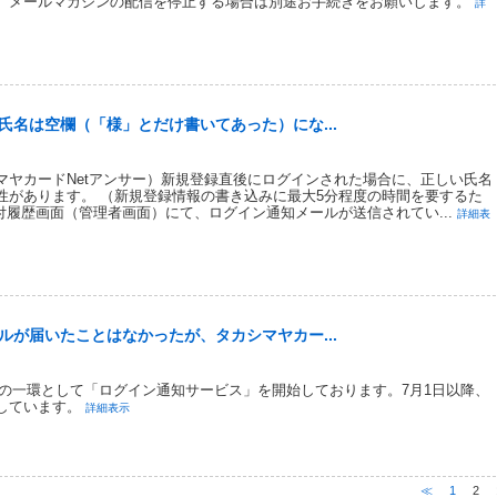
。メールマガジンの配信を停止する場合は別途お手続きをお願いします。
詳
名は空欄（「様」とだけ書いてあった）にな...
マヤカードNetアンサー）新規登録直後にログインされた場合に、正しい氏名
性があります。 （新規登録情報の書き込みに最大5分程度の時間を要するた
受付履歴画面（管理者画面）にて、ログイン通知メールが送信されてい...
詳細表
が届いたことはなかったが、タカシマヤカー...
対策の一環として「ログイン通知サービス」を開始しております。7月1日以降、
しています。
詳細表示
≪
1
2