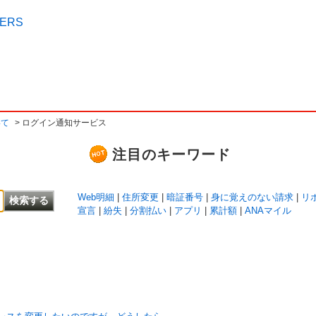
いて
>
ログイン通知サービス
注目のキーワード
Web明細
|
住所変更
|
暗証番号
|
身に覚えのない請求
|
リ
宣言
|
紛失
|
分割払い
|
アプリ
|
累計額
|
ANAマイル