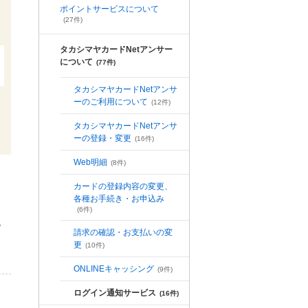
ポイントサービスについて
(27件)
タカシマヤカードNetアンサー
について
(77件)
タカシマヤカードNetアンサ
ーのご利用について
(12件)
タカシマヤカードNetアンサ
ーの登録・変更
(16件)
Web明細
(8件)
カードの登録内容の変更、
各種お手続き・お申込み
(6件)
い
請求の確認・お支払いの変
更
(10件)
ONLINEキャッシング
(9件)
ログイン通知サービス
(16件)