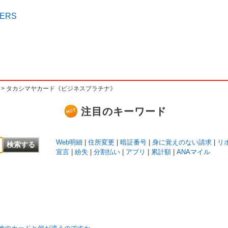
>
タカシマヤカード《ビジネスプラチナ》
注目のキーワード
Web明細
|
住所変更
|
暗証番号
|
身に覚えのない請求
|
リ
宣言
|
紛失
|
分割払い
|
アプリ
|
累計額
|
ANAマイル