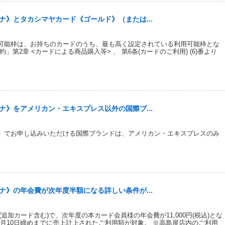
》とタカシマヤカード《ゴールド》（または...
可能枠は、お持ちのカードのうち、最も高く設定されている利用可能枠とな
第2章 <カードによる商品購入等> 、 第6条(カードのご利用) (6)番より
》をアメリカン・エキスプレス以外の国際ブ...
》でお申し込みいただける国際ブランドは、アメリカン・エキスプレスのみ
》の年会費が次年度半額になる詳しい条件が...
(追加カード含む)で、次年度の本カード会員様の年会費が11,000円(税込)とな
2月10日締めまでに売上計上されたご利用額が対象。 ※高島屋店内のご利用