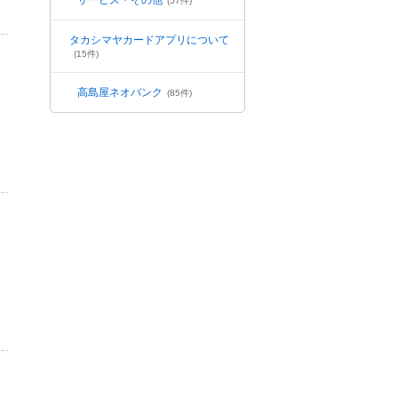
サービス・その他
(57件)
タカシマヤカードアプリについて
(15件)
高島屋ネオバンク
(85件)