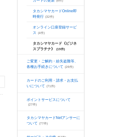
カードの更新
(6件)
タカシマヤカードOnline即
時発行
(32件)
オンライン口座登録サービ
ス
(4件)
タカシマヤカード《ビジネ
スプラチナ》
(19件)
ご変更・ご解約・紛失盗難等、
各種お手続きについて
(26件)
カードのご利用・請求・お支払
いについて
(71件)
ポイントサービスについて
(27件)
タカシマヤカードNetアンサーに
ついて
(77件)